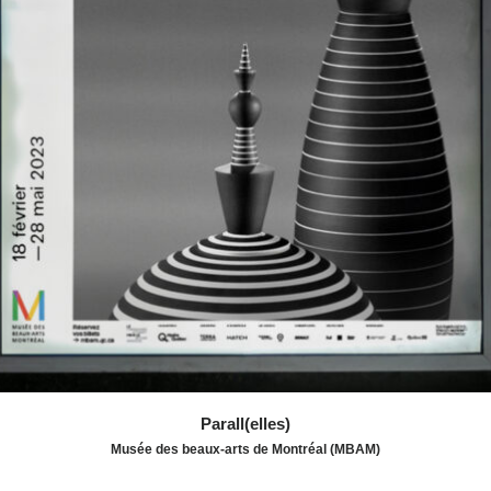
les typographies de Charlotte Rohde le détail d’œuvres
d’artistes se déploie en large format. La rutilante
Corvette Fancy Free de Ruth Glennie ou encore le
Sphinx de Katie Stout prennent d’assaut ce canevas
blanc. L’exposition examine les raisons qui ont mené à
leur sous-représentation dans l’histoire et propose une
réflexion approfondie sur la nature du design.
Parall(elles)
Musée des beaux-arts de Montréal (MBAM)