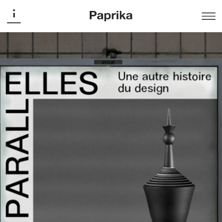
Musée des beaux-arts de Montréal (MBAM)
Parall(elles)
Campaign
Organisée en collaboration avec le Programme Stewart
pour le design moderne, Parall(elles) du Musée des
beaux-arts de Montréal est une exposition qui célèbre
l’importante contribution des femmes à l’univers du
design à travers un riche corpus d’œuvres et d’objets du
milieu du XIXe siècle à nos jours. Paprika propose une
signature qui présente en exergue les ELLES de cette
exposition : un programme de campagne est conçu avec